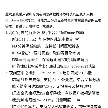
此次演练采用锐川专为夜间复杂救援环境打造的应急无人机
UniDrone E900方案。其能力正好对应森林夜间救援最关键的三项
需求：看得见、看得准、找得到。
1. 稳定可靠的行业级飞行平台
：
UniDrone E900
l
抗风
11.5 m/s：能在林区乱流中稳定
飞行
l
43 分钟满载续航：支持长时间区域搜索
l
IPX4 防护：应对夜露、轻雨
等
复杂环境
l
35km 高清图传：保障远距离实时指挥与调度
l
可靠性已获权威背书：通过国标
GB 42590-2023认证
2. 夜间
空中之
“眼”
：
UniPod MT11 迷你四光 AI 吊舱
l
超清
红外热成像
，
支持
8x 红外变焦，结合AI超分功
能分辨率可达2560*2048，无惧黑夜及树冠遮挡
l
具备全彩夜视及
ISP夜视降噪，有效提升夜视清晰度
l
激光测距范围
5–1200m
，测量精度
±1 m
l
自带
10T 算力，支持AI人形智能识别，提升搜寻效率