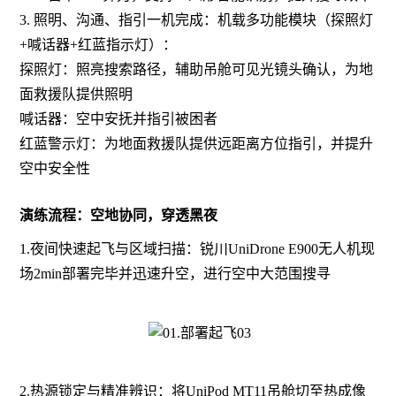
3.
照明、沟通、指引一机完成：机载多功能模块
（探照灯
+喊话器+红蓝指示灯）：
探照灯：照亮搜索路径
，
辅助
吊舱
可见光
镜头
确认
，
为地
面
救援
队
提供
照明
喊话器：空中安抚并指引被困者
红蓝警示灯：为地面
救援
队提供远距离方位指引，并提升
空中安全性
演练流程：空地协同，穿透黑夜
1.
夜间
快速
起飞与区域扫描：
锐川
UniDrone E900
无人机
现
场
2min部署完毕并
迅速升空，
进行空中大范围搜寻
2.热源锁定与精准辨识：将
UniPod MT11吊舱切至热成像